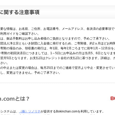
必要な情報は、お名前、ご住所、お電話番号、メールアドレス、各決済の必要事項で
ご利用ガイドをご確認下さい。
合は、振込手数料はお申し込み者様のご負担となりますので、予めご了承下さい。
財団法人浄土宗ともいき財団に入金後に発行するため、ご寄附後、約2ヵ月ほどお時
寄附の場合のみ、領収書の発行は、年1回、毎年2月ごろまでに前年1月～12月分を
ー寄附の初回決済日につきましては、1～5日にお申込みの方は当月5、6日となりま
は翌月5日となります。お支払日はクレジット会社の支払日に基づきます。詳細は、
ださい。
の中止または変更の場合は、毎月25日までのご連絡で翌月より中止・変更させて
消し、変更はできません。予めご了承下さい。
金システムは、
（株）ソノリテ
が提供するBokinchan.comを利用しています。