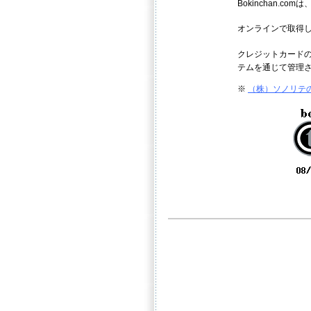
Bokinchan
オンラインで取得
クレジットカード
テムを通じて管理
※
（株）ソノリテ