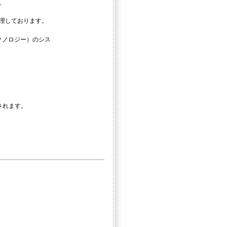
。
理しております。
クノロジー）のシス
されます。